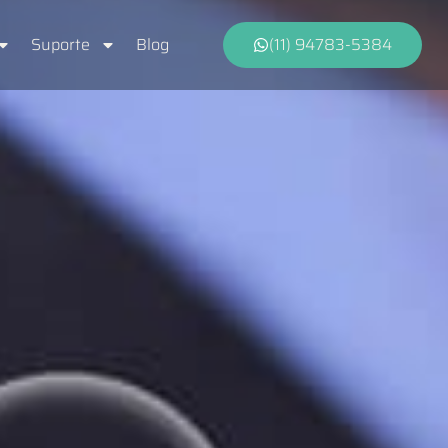
Suporte
Blog
(11) 94783-5384