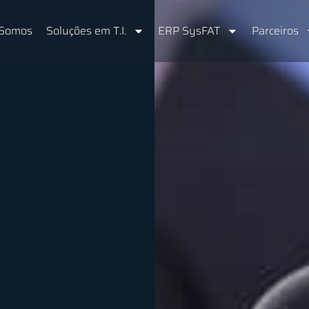
Somos
Soluções em T.I.
ERP SysFAT
Parceiros