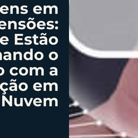
ens em
ensões:
e Estão
mando o
o com a
ção em
Nuvem