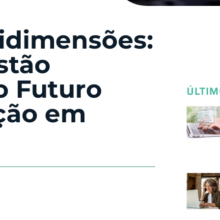
idimensões:
stão
o Futuro
ÚLTIM
ção em