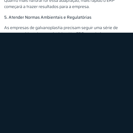
Quanto mais natural for essa adaptação, mais rápido o ERP
começará a trazer resultados para a empresa.
5. Atender Normas Ambientais e Regulatórias
As empresas de galvanoplastia precisam seguir uma série de
normas ambientais e regulatórias. Um ERP que ajude nessa
gestão pode evitar muitos problemas.
–
Rastreabilidade completa:
O sistema deve permitir acompanhar
o ciclo de vida de cada peça e os insumos usados, para garantir que
tudo esteja dentro das normas.
–
Alertas automáticos:
Prazos de licenças e relatórios obrigatórios
podem ser controlados pelo ERP, evitando esquecimentos.
–
Documentação de processos:
O registro detalhado das
atividades é essencial para auditorias e fiscalizações.
Com um ERP bem configurado, a empresa fica mais tranquila para
focar na produção sem se preocupar com multas ou outras
complicações legais.
6. Escolher o Fornecedor Certo