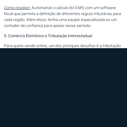
Como resolver:
Automatize o cálculo do ICMS com um software
fiscal que permita a definição de diferentes regras tributárias para
cada região. Além disso, tenha uma equipe especializada ou um
contador de confiança para apoiar nesse período.
5. Comércio Eletrônico e Tributação Interestadual
Para quem vende online, um dos principais desafios é a tributação
interestadual. Cada estado possui uma alíquota diferente de ICMS,
e a legislação exige que as vendas sejam tributadas de acordo com
a localização do consumidor final. Na Black Friday, quando o
volume de vendas dispara, esse controle pode ficar ainda mais
complicado.
Como resolver:
Busque um sistema de ERP que integre a
tributação interestadual de forma automática e que permita o
cálculo correto dos impostos para cada venda. Essa automatização
não só facilita o processo, como também reduz o risco de erros.
A Black Friday é uma ótima oportunidade de vendas, mas sem o
planejamento adequado, pode se transformar em um verdadeiro
pesadelo fiscal. Com a tecnologia certa e o apoio de especialistas, é