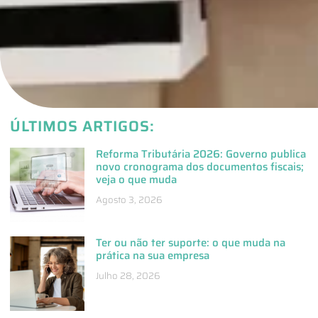
ÚLTIMOS ARTIGOS:
Reforma Tributária 2026: Governo publica
novo cronograma dos documentos fiscais;
veja o que muda
Agosto 3, 2026
Ter ou não ter suporte: o que muda na
prática na sua empresa
Julho 28, 2026