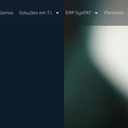
Somos
Soluções em T.I.
ERP SysFAT
Parceiros