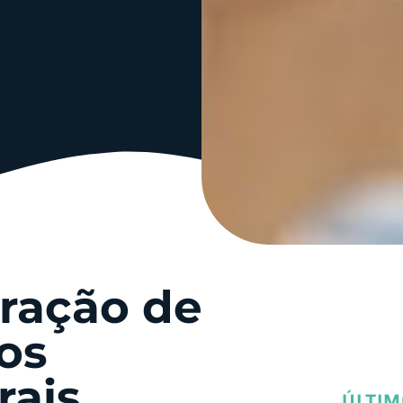
ração de
os
rais
ÚLTIM