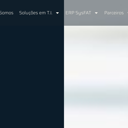
Somos
Soluções em T.I.
ERP SysFAT
Parceiros