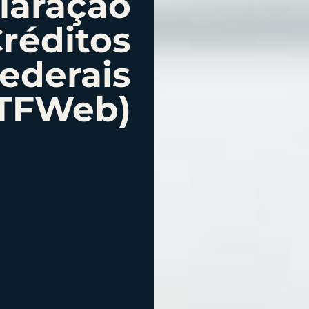
laração
Créditos
Federais
TFWeb)