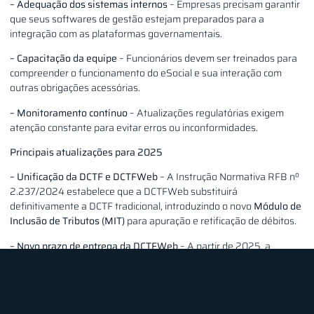
– Adequação dos sistemas internos
– Empresas precisam garantir
que seus softwares de gestão estejam preparados para a
integração com as plataformas governamentais.
– Capacitação da equipe
– Funcionários devem ser treinados para
compreender o funcionamento do eSocial e sua interação com
outras obrigações acessórias.
– Monitoramento contínuo
– Atualizações regulatórias exigem
atenção constante para evitar erros ou inconformidades.
Principais atualizações para 2025
– Unificação da DCTF e DCTFWeb
– A Instrução Normativa RFB nº
2.237/2024 estabelece que a DCTFWeb substituirá
definitivamente a DCTF tradicional, introduzindo o novo
Módulo de
Inclusão de Tributos (MIT)
para apuração e retificação de débitos.
– Novo prazo de entrega da DCTFWeb
– A partir de 2025, a
DCTFWeb deve ser transmitida até o dia
25 do mês subsequente
ao fato gerador
. Caso esse dia caia em um feriado ou final de
semana, o prazo será transferido para o próximo dia útil.