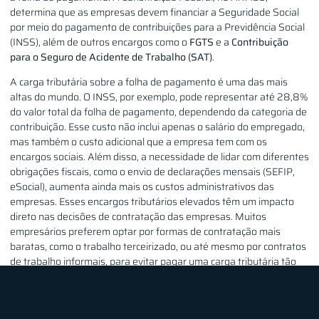
determina que as empresas devem financiar a Seguridade Social
por meio do pagamento de contribuições para a Previdência Social
(INSS), além de outros encargos como o
FGTS
e a
Contribuição
para o Seguro de Acidente de Trabalho (SAT)
.
A carga tributária sobre a folha de pagamento é uma das mais
altas do mundo. O INSS, por exemplo, pode representar até 28,8%
do valor total da folha de pagamento, dependendo da categoria de
contribuição. Esse custo não inclui apenas o salário do empregado,
mas também o custo adicional que a empresa tem com os
encargos sociais. Além disso, a necessidade de lidar com diferentes
obrigações fiscais, como o envio de declarações mensais (SEFIP,
eSocial), aumenta ainda mais os custos administrativos das
empresas. Esses encargos tributários elevados têm um impacto
direto nas decisões de contratação das empresas. Muitos
empresários preferem optar por formas de contratação mais
baratas, como o trabalho terceirizado, ou até mesmo por contratos
de trabalho informais, para evitar pagar uma carga tributária tão
pesada. Isso prejudica não apenas os empregados, que acabam
tendo um vínculo de trabalho menos seguro, mas também a
economia como um todo, pois há uma redução na formalização do