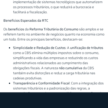
implementação de sistemas tecnológicos que automatizem
os processos tributários, o que reduzirá a burocracia e
facilitará a fiscalização.
Benefícios Esperados da RTC
Os
benefícios
da
Reforma Tributária do Consumo
são amplos e se
refletem tanto no ambiente de negócios quanto na economia como
um todo. Entre os principais benefícios, destacam-se:
Simplicidade e Redução de Custos
: A
unificação de tributos
como a CBS elimina múltiplos impostos sobre o consumo,
simplificando a vida das empresas e reduzindo os custos
administrativos relacionados ao cumprimento das
obrigações fiscais. A natureza
não cumulativa
da CBS
também evita distorções e reduz a carga tributária nas
cadeias produtivas.
Transparência e Conformidade Fiscal
: Com a integração dos
sistemas tributários e a padronização das regras, a
arrecadação e o uso dos recursos públicos se tornarão mais
transparentes, facilitando a fiscalização e promovendo maior
conformidade tributária
.