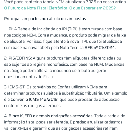
Você pode conferir a tabela NCM atualizada 2025 no nosso artigo
O Futuro da Nota Fiscal Eletrônica: O que Esperar em 2025?
Principais impactos no cálculo dos impostos
1.
IPI
: A Tabela de Incidência do IPI (TIPI) é estruturada com base
nos códigos NCM. Com a mudança, o produto pode migrar de faixa
de alíquota. Por isso, fique atento à nova TIPI, que foi atualizada
com base na nova tabela pela
Nota Técnica RFB nº 01/2024
.
2.
PIS/COFINS
: Alguns produtos têm alíquotas diferenciadas ou
são sujeitos ao regime monofásico, com base na NCM. Mudanças
no código podem alterar a incidência do tributo ou gerar
questionamentos do Fisco.
3.
ICMS-ST
: Os convênios do Confaz utilizam NCMs para
determinar produtos sujeitos à substituição tributária. Um exemplo
é o
Convênio ICMS 142/2018
, que pode precisar de adequação
conforme os códigos alterados.
4.
Bloco K, EFD e demais obrigações acessórias:
Toda a cadeia de
informação fiscal pode ser afetada. É preciso atualizar cadastros,
validar XMLs e garantir que as obrigações acessórias reflitam