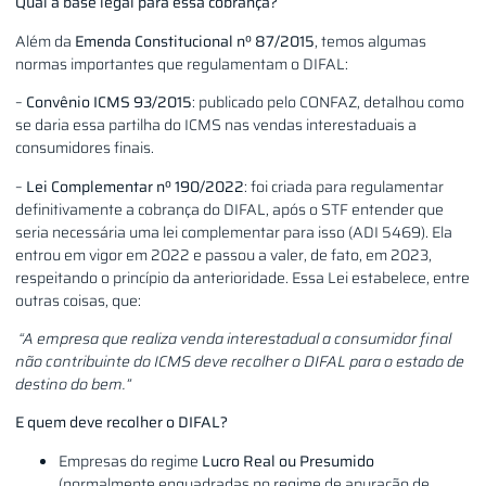
Qual a base legal para essa cobrança?
Além da
Emenda Constitucional nº 87/2015
, temos algumas
normas importantes que regulamentam o DIFAL:
–
Convênio ICMS 93/2015
: publicado pelo CONFAZ, detalhou como
se daria essa partilha do ICMS nas vendas interestaduais a
consumidores finais.
–
Lei Complementar nº 190/2022
: foi criada para regulamentar
definitivamente a cobrança do DIFAL, após o STF entender que
seria necessária uma lei complementar para isso (ADI 5469). Ela
entrou em vigor em 2022 e passou a valer, de fato, em 2023,
respeitando o princípio da anterioridade. Essa Lei estabelece, entre
outras coisas, que:
“A empresa que realiza venda interestadual a consumidor final
não contribuinte do ICMS deve recolher o DIFAL para o estado de
destino do bem.”
E quem deve recolher o DIFAL?
Empresas do regime
Lucro Real ou Presumido
(normalmente enquadradas no regime de apuração de