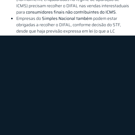
ICMS) precisam recolher o DIFAL nas vendas interestaduais
para
consumidores finais não contribuintes do ICMS
.
Empresas do
Simples Nacional também
podem estar
obrigadas a recolher o DIFAL, conforme decisão do STF,
desde que haja previsão expressa em lei (o que a LC
190/2022 trouxe).
Como é feito o recolhimento?
O recolhimento do DIFAL é feito por meio de
Guia Nacional de
Recolhimento de Tributos Estaduais (GNRE),
ou conforme o
procedimento estipulado pela Secretaria da Fazenda do estado de
destino. Cada estado tem regras próprias, então é importante
consultar a SEFAZ de destino.
Fique atento!
Alguns estados exigem que a empresa de outro estado se
cadastre previamente na sua SEFAZ para poder recolher o DIFAL.
Isso inclui a obtenção de inscrição estadual no estado de destino.
Além disso, é essencial manter o sistema de emissão de NF-e
atualizado para gerar corretamente a nota fiscal com destaque