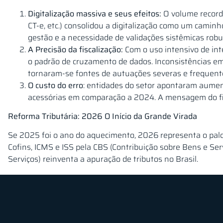
Digitalização massiva e seus efeitos:
O volume recorde
CT-e, etc.) consolidou a digitalização como um caminh
gestão e a necessidade de validações sistêmicas robu
A Precisão da fiscalização:
Com o uso intensivo de intel
o padrão de cruzamento de dados. Inconsistências em
tornaram-se fontes de autuações severas e frequent
O custo do erro
: entidades do setor apontaram aumen
acessórias em comparação a 2024. A mensagem do fis
Reforma Tributária: 2026 O Início da Grande Virada
Se 2025 foi o ano do aquecimento, 2026 representa o palco
Cofins, ICMS e ISS pela CBS (Contribuição sobre Bens e Ser
Serviços) reinventa a apuração de tributos no Brasil.
A Complexidade da Transição:
Embora o objetivo final
marcado pela sobreposição de obrigações.
Dois sistem
dobro de atenção, controle e capacidade de process
A Contabilidade no Centro da Estratégia:
A contabilid