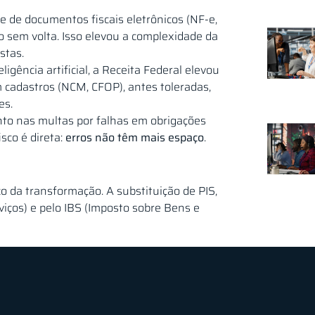
 de documentos fiscais eletrônicos (NF-e,
o sem volta. Isso elevou a complexidade da
stas.
igência artificial, a Receita Federal elevou
 cadastros (NCM, CFOP), antes toleradas,
es.
to nas multas por falhas em obrigações
co é direta:
erros não têm mais espaço
.
 da transformação. A substituição de PIS,
viços) e pelo IBS (Imposto sobre Bens e
 seja a simplificação, o ano de 2026 será
as tributários vão coexistir
. Isso exigirá
amento
por parte das empresas.
ade deixa de ser apenas registradora e