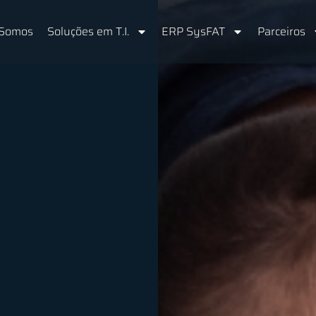
Somos
Soluções em T.I.
ERP SysFAT
Parceiros