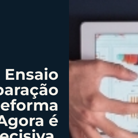
 Ensaio
paração
Reforma
 Agora é
ecisiva.