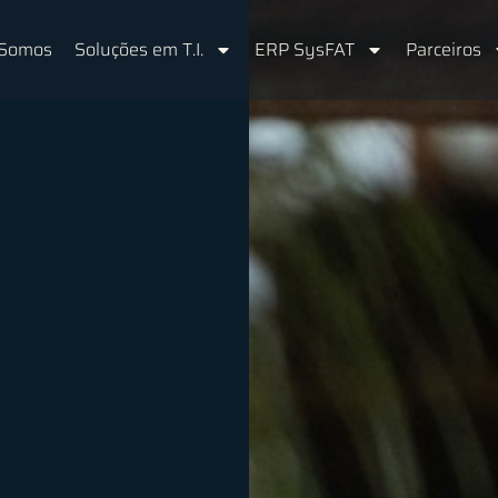
Somos
Soluções em T.I.
ERP SysFAT
Parceiros