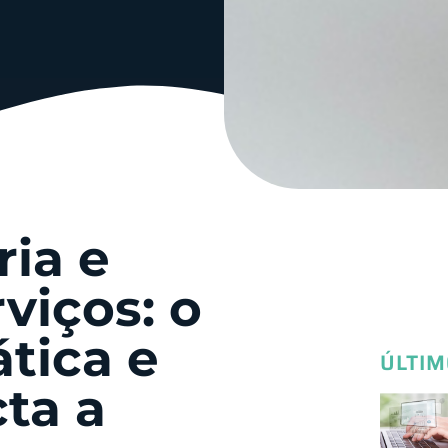
ria e
viços: o
tica e
ÚLTIM
ta a