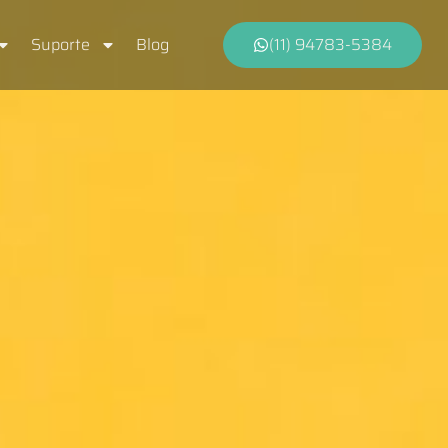
Suporte
Blog
(11) 94783-5384