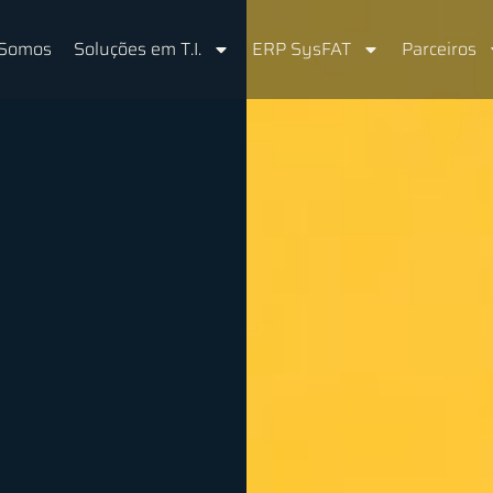
Somos
Soluções em T.I.
ERP SysFAT
Parceiros