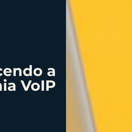
cendo a
nia VoIP