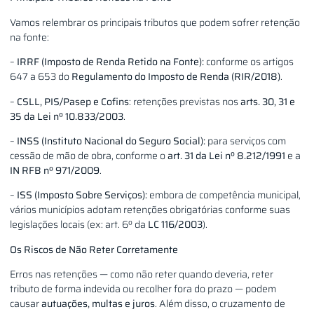
Vamos relembrar os principais tributos que podem sofrer retenção
na fonte:
–
IRRF (Imposto de Renda Retido na Fonte):
conforme os artigos
647 a 653 do
Regulamento do Imposto de Renda (RIR/2018)
.
–
CSLL, PIS/Pasep e Cofins
: retenções previstas nos
arts. 30, 31 e
35 da Lei nº 10.833/2003
.
–
INSS (Instituto Nacional do Seguro Social):
para serviços com
cessão de mão de obra, conforme o
art. 31 da Lei nº 8.212/1991
e a
IN RFB nº 971/2009
.
–
ISS (Imposto Sobre Serviços):
embora de competência municipal,
vários municípios adotam retenções obrigatórias conforme suas
legislações locais (ex: art. 6º da
LC 116/2003
).
Os Riscos de Não Reter Corretamente
Erros nas retenções — como não reter quando deveria, reter
tributo de forma indevida ou recolher fora do prazo — podem
causar
autuações, multas e juros
. Além disso, o cruzamento de