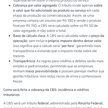
repetidamente sobre o mesmo produto ou serviço.
Cobrança por valor agregado:
O tributo incide apenas
sobre
o valor que foi adicionado ao produto
ou serviço
em cada
etapa da produção ou comercialização. Assim, se uma
empresa compra um insumo por R$ 100 e vende o produto
final por R$ 150, a CBS será calculada sobre os R$ 50 de
valor agregado, e não sobre o total.
Base de cálculo clara:
A CBS será calculada sobre o
preço da
operação
, sem incluir
o próprio imposto dentro desse valor
.
Isso significa que o cálculo será “
por fora
”, garantindo mais
transparência e evitando que o imposto incida sobre ele
mesmo.
Transparência:
As regras para créditos e débitos serão mais
simples e padronizadas, permitindo que as empresas
tenham
maior previsibilidade
e possam planejar melhor sua
gestão tributária. Isso reduz riscos de erros e contenciosos
fiscais.
Como será feita a cobrança da CBS: incidência e créditos
tributários
A CBS será um tributo
federal
, administrado pela
Receita Federal
,