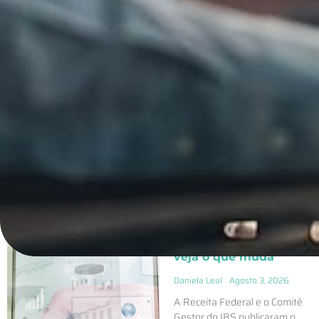
ÚLTIMO ARTIGO PUBLICADO
Reforma Tributária
2026: Governo publica
novo cronograma dos
documentos fiscais;
veja o que muda
Daniela Leal
Agosto 3, 2026
A Receita Federal e o Comitê
Gestor do IBS publicaram o