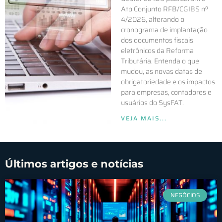
Ato Conjunto RFB/CGIBS nº
4/2026, alterando o
cronograma de implantação
dos documentos fiscais
eletrônicos da Reforma
Tributária. Entenda o que
mudou, as novas datas de
obrigatoriedade e os impactos
para empresas, contadores e
usuários do SysFAT.
VEJA MAIS...
Últimos artigos e notícias
NEGÓCIOS