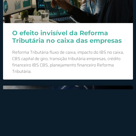
O efeito invisível da Reforma
Tributária no caixa das empresas
Reforma Tributária fluxo de caixa, impacto do IBS no caixa,
CBS capital de giro, transição tributária empresas, crédito
financeiro IBS CBS, planejamento financeiro Reforma
Tributária.
CFTV