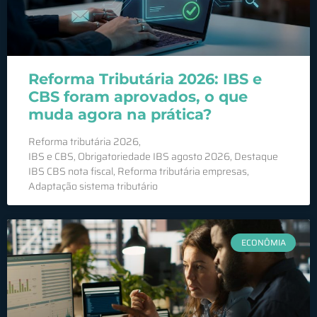
Reforma Tributária 2026: IBS e
CBS foram aprovados, o que
muda agora na prática?
Reforma tributária 2026,
IBS e CBS, Obrigatoriedade IBS agosto 2026, Destaque
IBS CBS nota fiscal, Reforma tributária empresas,
Adaptação sistema tributário
ECONÔMIA