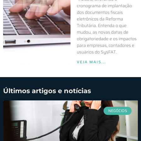
cronograma de implantação
dos documentos fiscais
eletrônicos da Reforma
Tributária. Entenda o que
mudou, as novas datas de
obrigatoriedade e os impactos
para empresas, contadores e
usuários do SysFAT.
VEJA MAIS...
Últimos artigos e notícias
NEGÓCIOS