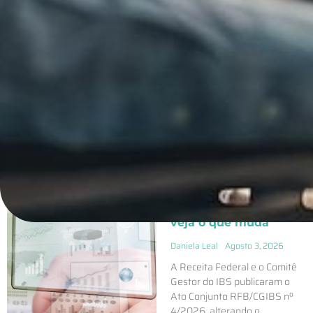
ÚLTIMO ARTIGO PUBLICADO
Reforma Tributária
2026: Governo publica
novo cronograma dos
documentos fiscais;
veja o que muda
Daniela Leal
Agosto 3, 2026
A Receita Federal e o Comitê
Gestor do IBS publicaram o
Ato Conjunto RFB/CGIBS nº
4/2026, alterando o