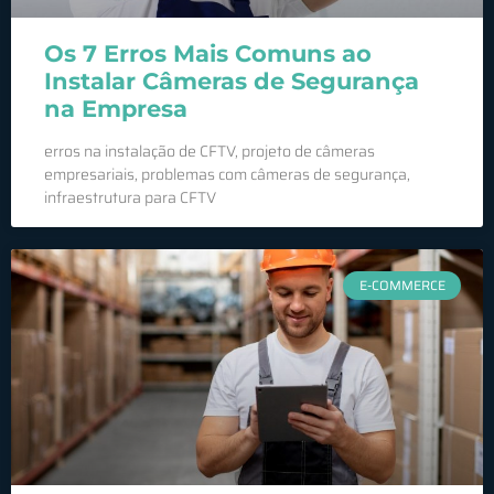
Os 7 Erros Mais Comuns ao
Instalar Câmeras de Segurança
na Empresa
erros na instalação de CFTV, projeto de câmeras
empresariais, problemas com câmeras de segurança,
infraestrutura para CFTV
E-COMMERCE